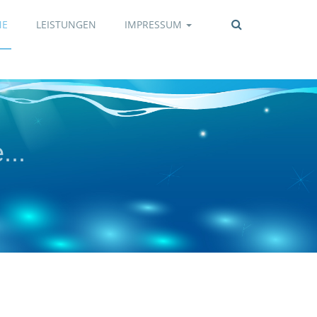
ME
LEISTUNGEN
IMPRESSUM
...
n Sie...
rdiniert durch die
nd schwimmen...